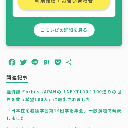
利用面談・お問い合わせ
コモレビの詳細を見る
F
T
L
H
P
共
a
w
i
a
o
有
関連記事
c
it
n
t
c
e
t
e
e
k
経済誌 Forbes JAPANの「NEXT100：100通りの世
b
e
n
e
界を救う希望100人」に選出されました
o
r
a
t
「日本在宅看護学会第14回学術集会」一般演題で発表
o
しました
k