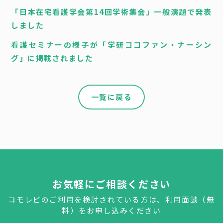
o
r
a
t
「日本在宅看護学会第14回学術集会」一般演題で発表
o
しました
k
看護セミナーの様子が「学研ココファン・ナーシン
グ」に掲載されました
一覧に戻る
お気軽にご相談ください
コモレビのご利用を検討されている方は、利用面談（無
料）をお申し込みください