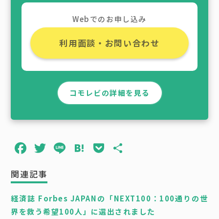
Webでのお申し込み
利用面談・お問い合わせ
コモレビの詳細を見る
F
T
L
H
P
共
a
w
i
a
o
有
関連記事
c
it
n
t
c
e
t
e
e
k
経済誌 Forbes JAPANの「NEXT100：100通りの世
b
e
n
e
界を救う希望100人」に選出されました